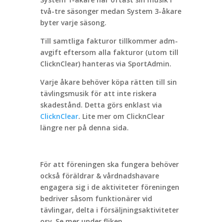
två-tre säsonger medan System 3-åkare
byter varje säsong.
Till samtliga fakturor tillkommer adm-
avgift eftersom alla fakturor (utom till
ClicknClear) hanteras via SportAdmin.
Varje åkare behöver köpa rätten till sin
tävlingsmusik för att inte riskera
skadestånd. Detta görs enklast via
ClicknClear
. Lite mer om ClicknClear
längre ner på denna sida.
För att föreningen ska fungera behöver
också föräldrar & vårdnadshavare
engagera sig i de aktiviteter föreningen
bedriver såsom funktionärer vid
tävlingar, delta i försäljningsaktiviteter
osv. Se mer under fliken