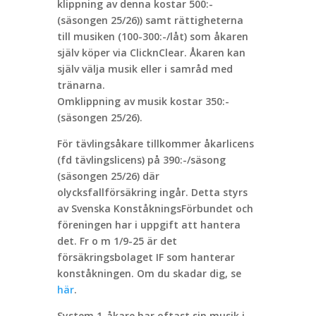
klippning av denna kostar 500:-
(säsongen 25/26)) samt rättigheterna
till musiken (100-300:-/låt) som åkaren
själv köper via ClicknClear. Åkaren kan
själv välja musik eller i samråd med
tränarna.
Omklippning av musik kostar 350:-
(säsongen 25/26).
För tävlingsåkare tillkommer åkarlicens
(fd tävlingslicens) på 390:-/säsong
(säsongen 25/26) där
olycksfallförsäkring ingår. Detta styrs
av Svenska KonståkningsFörbundet och
föreningen har i uppgift att hantera
det. Fr o m 1/9-25 är det
försäkringsbolaget IF som hanterar
konståkningen. Om du skadar dig, se
här
.
System 1-åkare har oftast sin musik i