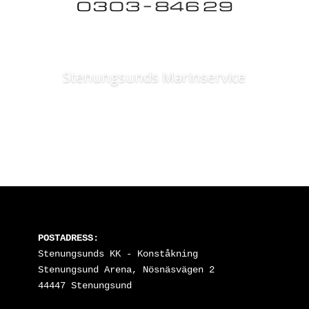
Stenungsunds Marinservice
POSTADRESS:
Stenungsunds KK - Konståkning

Stenungsund Arena, Nösnäsvägen 2

44447 Stenungsund